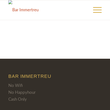
BAR IMMERTREU
No Wifi
No Happyhour
Cash Only